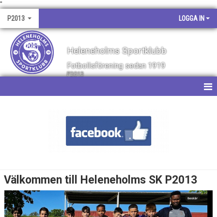
"
P2013
LOGGA IN
Heleneholms Sportklubb
Fotbollsförening sedan 1919
P2013
HEM
NYHETER
KALENDER
MATCHER
Välkommen till Heleneholms SK P2013
TRUPPEN
BILDGALLERI