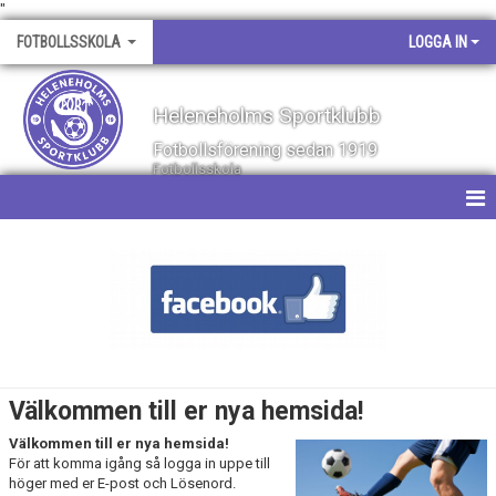
"
FOTBOLLSSKOLA
LOGGA IN
Heleneholms Sportklubb
Fotbollsförening sedan 1919
Fotbollsskola
HEM
NYHETER
KALENDER
MATCHER
Välkommen till er nya hemsida!
BILDGALLERI
Välkommen till er nya hemsida!
För att komma igång så logga in uppe till
DOKUMENT
höger med er E-post och Lösenord.