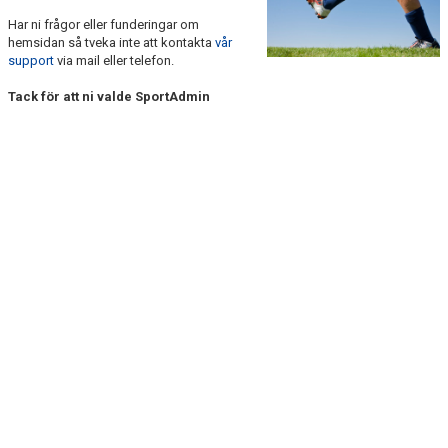
Har ni frågor eller funderingar om
KONTAKT
hemsidan så tveka inte att kontakta
vår
support
via mail eller telefon.
Tack för att ni valde SportAdmin