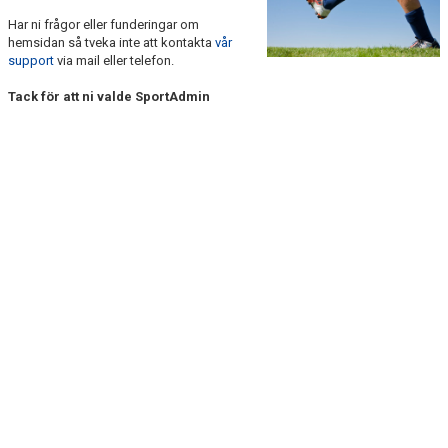
Har ni frågor eller funderingar om
KONTAKT
hemsidan så tveka inte att kontakta
vår
support
via mail eller telefon.
Tack för att ni valde SportAdmin