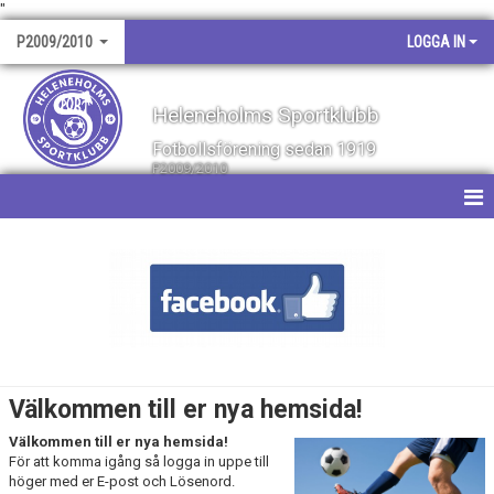
"
P2009/2010
LOGGA IN
Heleneholms Sportklubb
Fotbollsförening sedan 1919
P2009/2010
HEM
NYHETER
KALENDER
MATCHER
Välkommen till er nya hemsida!
BILDGALLERI
Välkommen till er nya hemsida!
För att komma igång så logga in uppe till
DOKUMENT
höger med er E-post och Lösenord.