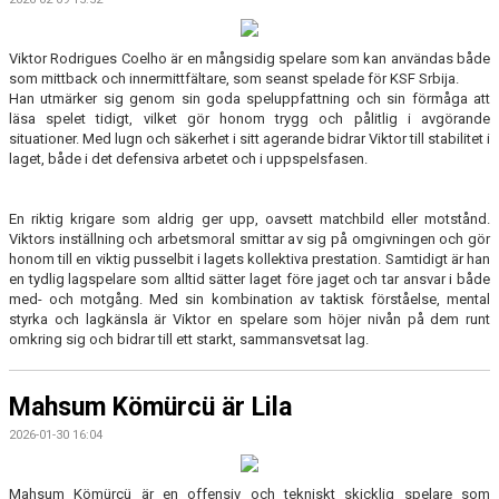
Viktor Rodrigues Coelho är en mångsidig spelare som kan användas både
som mittback och innermittfältare, som seanst spelade för KSF Srbija.
Han utmärker sig genom sin goda speluppfattning och sin förmåga att
läsa spelet tidigt, vilket gör honom trygg och pålitlig i avgörande
situationer. Med lugn och säkerhet i sitt agerande bidrar Viktor till stabilitet i
laget, både i det defensiva arbetet och i uppspelsfasen.
En riktig krigare som aldrig ger upp, oavsett matchbild eller motstånd.
Viktors inställning och arbetsmoral smittar av sig på omgivningen och gör
honom till en viktig pusselbit i lagets kollektiva prestation. Samtidigt är han
en tydlig lagspelare som alltid sätter laget före jaget och tar ansvar i både
med- och motgång. Med sin kombination av taktisk förståelse, mental
styrka och lagkänsla är Viktor en spelare som höjer nivån på dem runt
omkring sig och bidrar till ett starkt, sammansvetsat lag.
Mahsum Kömürcü är Lila
2026-01-30 16:04
Mahsum Kömürcü är en offensiv och tekniskt skicklig spelare som