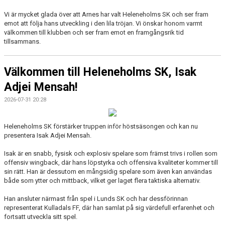
Vi är mycket glada över att Arnes har valt Heleneholms SK och ser fram
emot att följa hans utveckling i den lila tröjan. Vi önskar honom varmt
välkommen till klubben och ser fram emot en framgångsrik tid
tillsammans.
Välkommen till Heleneholms SK, Isak
Adjei Mensah!
2026-07-31 20:28
Heleneholms SK förstärker truppen inför höstsäsongen och kan nu
presentera Isak Adjei Mensah.
Isak är en snabb, fysisk och explosiv spelare som främst trivs i rollen som
offensiv wingback, där hans löpstyrka och offensiva kvaliteter kommer till
sin rätt. Han är dessutom en mångsidig spelare som även kan användas
både som ytter och mittback, vilket ger laget flera taktiska alternativ.
Han ansluter närmast från spel i Lunds SK och har dessförinnan
representerat Kulladals FF, där han samlat på sig värdefull erfarenhet och
fortsatt utveckla sitt spel.