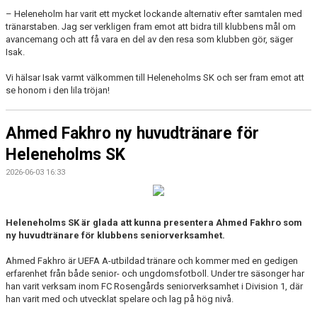
– Heleneholm har varit ett mycket lockande alternativ efter samtalen med
tränarstaben. Jag ser verkligen fram emot att bidra till klubbens mål om
avancemang och att få vara en del av den resa som klubben gör, säger
Isak.
Vi hälsar Isak varmt välkommen till Heleneholms SK och ser fram emot att
se honom i den lila tröjan!
Ahmed Fakhro ny huvudtränare för
Heleneholms SK
2026-06-03 16:33
Heleneholms SK är glada att kunna presentera Ahmed Fakhro som
ny huvudtränare för klubbens seniorverksamhet.
Ahmed Fakhro är UEFA A-utbildad tränare och kommer med en gedigen
erfarenhet från både senior- och ungdomsfotboll. Under tre säsonger har
han varit verksam inom FC Rosengårds seniorverksamhet i Division 1, där
han varit med och utvecklat spelare och lag på hög nivå.