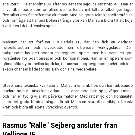
ansluter till Heleneholms SK efter sin senaste sejour i Janstorp AIF. Han är
användbar både som anfallare och offensiv mittfältare, vilket ger laget
flexibilitet och fler offensiva alternativ. Med sin goda teknik, spelförståelse
och förmåga att hantera bollen i trånga ytor kan Mahsum bidra till att höja
kvaliteten i det offensiva spelet.
Mahsum har ett förflutet i Kulladals FF, där han fick en gedigen
fotbollsfostran och utvecklade sin offensiva verktygslåda. Den
bakgrunden har gett honom en trygghet i spelet med boll samt en god
förståelse för positionsspel och kombinationer. Han är en spelare som
gärna söker ytor mellan lagdelar, tar ansvar i uppbyggnadsspelet och kan
skapa chanser både för sig själv och sina medspelare.
Utöver sina tekniska kvaliteter är Mahsum en ambitiös och hårt arbetande
spelare som vill utvecklas vidare. Han visar mod i sitt spel, vågar utmana
och har en tydlig vilja att påverka matcher. Med rätt miljö och kontinuitet
finns det goda förutsättningar för att Mahsum ska bli en viktig offensiv
kraft och bidra till lagets utveckling över tid.
Rasmus "Ralle" Sejberg ansluter från
Vellinge IF