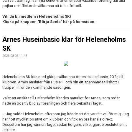
och vårt damlag i samma serie! Vi är en snabbt växande förening där alla
pojkar och flickor är välkomna att träna fotboll.
Vill du bli medlem i Heleneholms SK?
Klicka på knappen "Börja Spela" här på hemsidan.
Arnes Huseinbasic klar för Heleneholms
SK
2026-08-05 11:43
Heleneholms SK kan med glädje välkomna Arnes Huseinbasic, 20 år, till
klubben. Arnes ansluter från Husie IF och blir ett spännande tillskott i
truppen inför den kommande säsongen.
Valet att ansluta till Heleneholm kändes naturligt för Arnes, som redan
hade en positiv bild av föreningen och flera bekanta i laget.
– Jag valde Heleneholm eftersom jag kände att det var rätt val för mig. Jag
har hört mycket positivt om klubben och fick en bra känsla direkt.
Dessutom har jag vänner i laget sedan tidigare, vilket gjorde beslutet ännu
enklare.