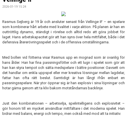
2026-01-19 15:24
Rasmus Sejberg är 19 år och ansluter senast från Vellinge IF – en spelare
som kombinerar hårt arbete med kvalitet i varje aktion. På planen är han en
outtröttlig dynamo, ständigt i rörelse och alltid redo att göra jobbet för
laget. Hans arbetskapacitet gör att han syns över hela mittfältet, både i det
defensiva återerövringsspelet och i de offensiva omställningarna.
Med bollen vid fötterna visar Rasmus upp en mognad som är ovanlig för
hans ålder. Han har fina passningsfötter och ett lugn i spelet som gör att
han kan styra tempot och sätta medspelare i bättre positioner. Oavsett om
det handlar om enkla uppspel eller mer kreativa lösningar mellan lagdelar,
fattar han ofta rätt beslut. Samtidigt är han långt ifrån enbart en
passningsspelare. När ytor öppnar sig är han explosiv i sina löpningar och
hotar gärna genom att ta kliv bakom motståndarnas backlinje.
Just den kombinationen – arbetsvilja, spelintelligens och explosivitet –
gör honom till en mycket användbar mittfältare i det moderna spelet. Han
bidrar med balans, energi och tempo, men också med mod att ta initiativ.