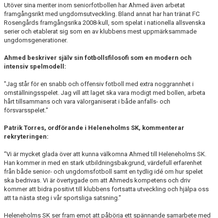
Utöver sina meriter inom seniorfotbollen har Ahmed även arbetat
framgångsrikt med ungdomsutveckling. Bland annat har han tränat FC
Rosengårds framgångsrika 2008-kull, som spelat i nationella allsvenska
serier och etablerat sig som en av klubbens mest uppmärksammade
ungdomsgenerationer.
Ahmed beskriver själv sin fotbollsfilosofi som en modern och
intensiv spelmodell:
"Jag står för en snabb och offensiv fotboll med extra noggrannhet i
omställningsspelet. Jag vill att laget ska vara modigt med bollen, arbeta
hårt tillsammans och vara välorganiserat i både anfalls- och
försvarsspelet."
Patrik Torres, ordförande i Heleneholms SK, kommenterar
rekryteringen:
“Vi är mycket glada över att kunna välkomna Ahmed till Heleneholms SK.
Han kommer in med en stark utbildningsbakgrund, värdefull erfarenhet
från både senior- och ungdomsfotboll samt en tydlig idé om hur spelet
ska bedrivas. Vi är övertygade om att Ahmeds kompetens och driv
kommer att bidra positivt till klubbens fortsatta utveckling och hjälpa oss
att ta nästa steg i vår sportsliga satsning.”
Heleneholms SK ser fram emot att påbörja ett spännande samarbete med