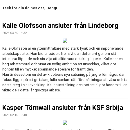
Tack för din tid hos oss, Bengt.
Kalle Olofsson ansluter från Lindeborg
2026-03-30 14:32
Kalle Olofsson är en yttermittfältare med stark fysik och en imponerande
arbetskapacitet. Han bidrar både offensivt och defensivt genom sitt
intensiva löpande och sin vilja att alltid vara delaktig i spelet. Kalle har en
hög arbetsmoral och visar en tydlig ambition att utvecklas, vilket gör
honom till en mycket spännande spelare för framtiden.
Han är dessutom en del av klubbens nya satsning på yngre förmågor, där
fokus ligger på att ge talangfulla spelare rätt förutsättningar att växa och ta
nästa steg i sin utveckling. Kalles inställning och potential gör honom till en
viktig del i detta långsiktiga arbete.
Kasper Törnwall ansluter från KSF Srbija
2026-02-10 10:48