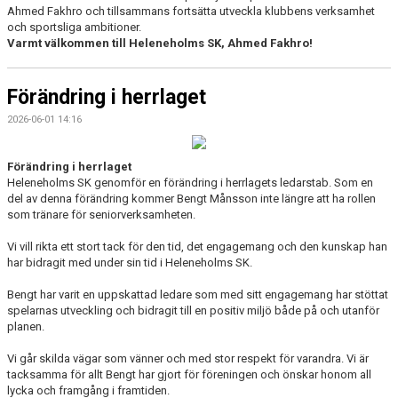
Ahmed Fakhro och tillsammans fortsätta utveckla klubbens verksamhet
och sportsliga ambitioner.
Varmt välkommen till Heleneholms SK, Ahmed Fakhro!
Förändring i herrlaget
2026-06-01 14:16
Förändring i herrlaget
Heleneholms SK genomför en förändring i herrlagets ledarstab. Som en
del av denna förändring kommer Bengt Månsson inte längre att ha rollen
som tränare för seniorverksamheten.
Vi vill rikta ett stort tack för den tid, det engagemang och den kunskap han
har bidragit med under sin tid i Heleneholms SK.
Bengt har varit en uppskattad ledare som med sitt engagemang har stöttat
spelarnas utveckling och bidragit till en positiv miljö både på och utanför
planen.
Vi går skilda vägar som vänner och med stor respekt för varandra. Vi är
tacksamma för allt Bengt har gjort för föreningen och önskar honom all
lycka och framgång i framtiden.