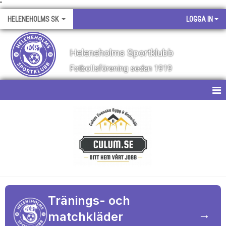
"
HELENEHOLMS SK
LOGGA IN
Heleneholms Sportklubb
Fotbollsförening sedan 1919
HEM
NYHETER
OM KLUBBEN
KALENDER
Tränings- och
MATCHER
→
matchkläder
KONTAKT