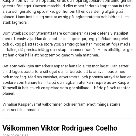
Kasper Törnwall är en löpstark, envis och lojal lagspelare som alltid ger sitt
yttersta för laget. Oavsett matchbild eller motståndare kämpar han in i det
sista och ger aldrig upp, vilket gör honom till en ovärderlig tillgång på
planen. Hans inställning smittar av sig på lagkamraterna och bidrar till en
stark lagmoral.
Som ytterback och yttermittfältare kombinerar Kasper defensiv stabilitet
med offensiv vilja. Han är snabb i sina löpningar, trygg i närkampsspelet
och duktig på att täcka stora ytor. Samtidigt har han modet att följa med i
anfallen, slå precisa inlägg och skapa chanser framåt. Hans uthållighet gör
att han orkar hålla ett högt tempo genom hela matchen.
Det som verkligen utmärker Kasper är hans lojalitet mot laget. Han sätter
alltid lagets bästa före sitt eget och är beredd att ta ansvar i både med-
och motgång. Med sin envishet, arbetsmoral och positiva attityd är han en
spelare som tränare kan lita på och lagkamrater kan inspireras av. Kasper
Törnwall är helt enkelt en spelare som gör skillnad – både på och utanför
planen.
Vi hälsar Kasper varmt välkommen och ser fram emot många starka
insatser tillsammans!
Välkommen Viktor Rodrigues Coelho
2026-02-09 15:52