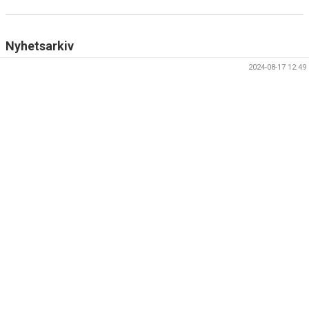
DOKUMENT
Nyhetsarkiv
KONTAKT
2024-08-17 12:49