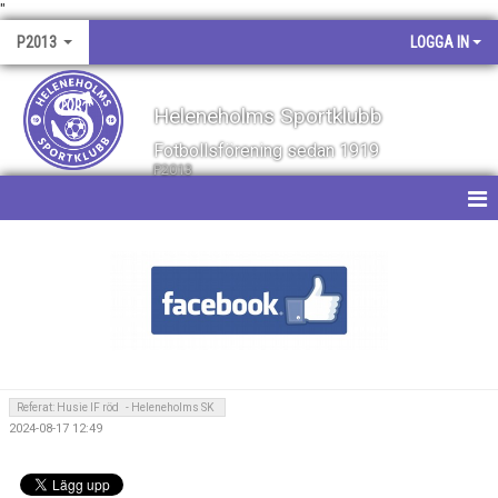
"
P2013
LOGGA IN
Heleneholms Sportklubb
Fotbollsförening sedan 1919
P2013
HEM
NYHETER
KALENDER
MATCHER
Referat: Husie IF röd - Heleneholms SK
2024-08-17 12:49
TRUPPEN
BILDGALLERI