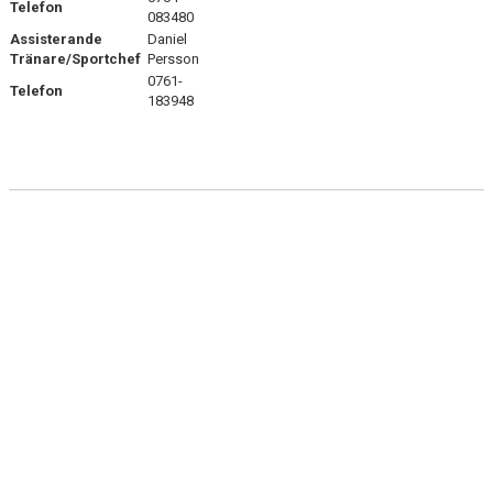
Telefon
083480
DOKUMENT
Assisterande
Daniel
Tränare/Sportchef
Persson
KONTAKT
0761-
Telefon
183948