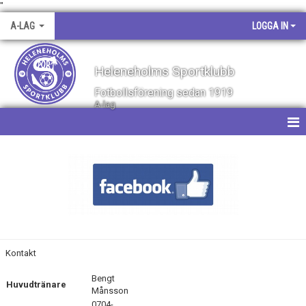
"
A-LAG
LOGGA IN
Heleneholms Sportklubb
Fotbollsförening sedan 1919
A-lag
HEM
NYHETER
KALENDER
MATCHER
Kontakt
TRUPPEN
Bengt
Huvudtränare
Månsson
BILDGALLERI
0704-