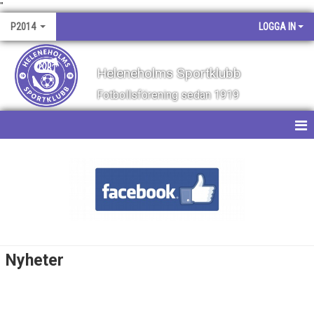
"
P2014
LOGGA IN
Heleneholms Sportklubb
Fotbollsförening sedan 1919
HEM
NYHETER
KALENDER
MATCHER
Nyheter
TRUPPEN
BILDGALLERI