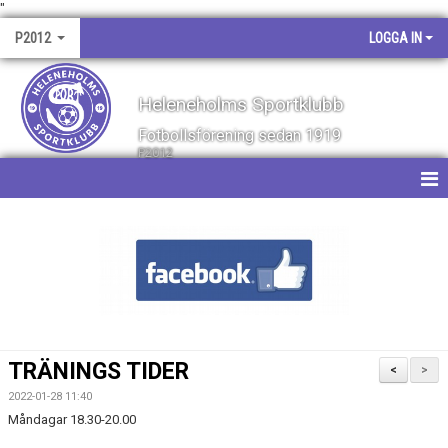
"
P2012
LOGGA IN
Heleneholms Sportklubb
Fotbollsförening sedan 1919
P2012
HEM
NYHETER
KALENDER
MATCHER
TRÄNINGS TIDER
<
>
TRUPPEN
2022-01-28 11:40
Måndagar 18.30-20.00
BILDGALLERI