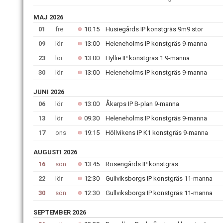
MAJ 2026
01
fre
10:15
Husiegårds IP konstgräs 9m9 stor
09
lör
13:00
Heleneholms IP konstgräs 9-manna
23
lör
13:00
Hyllie IP konstgräs 1 9-manna
30
lör
13:00
Heleneholms IP konstgräs 9-manna
JUNI 2026
06
lör
13:00
Åkarps IP B-plan 9-manna
13
lör
09:30
Heleneholms IP konstgräs 9-manna
17
ons
19:15
Höllvikens IP K1 konstgräs 9-manna
AUGUSTI 2026
16
sön
13:45
Rosengårds IP konstgräs
22
lör
12:30
Gullviksborgs IP konstgräs 11-manna
30
sön
12:30
Gullviksborgs IP konstgräs 11-manna
SEPTEMBER 2026