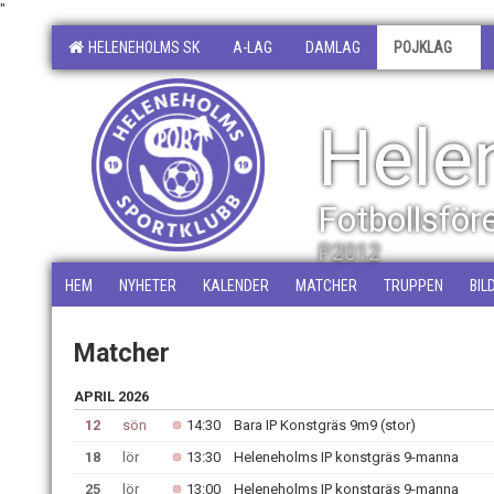
"
HELENEHOLMS SK
A-LAG
DAMLAG
POJKLAG
Hele
Fotbollsfö
P2012
HEM
NYHETER
KALENDER
MATCHER
TRUPPEN
BIL
Matcher
APRIL 2026
12
sön
14:30
Bara IP Konstgräs 9m9 (stor)
18
lör
13:30
Heleneholms IP konstgräs 9-manna
25
lör
13:00
Heleneholms IP konstgräs 9-manna