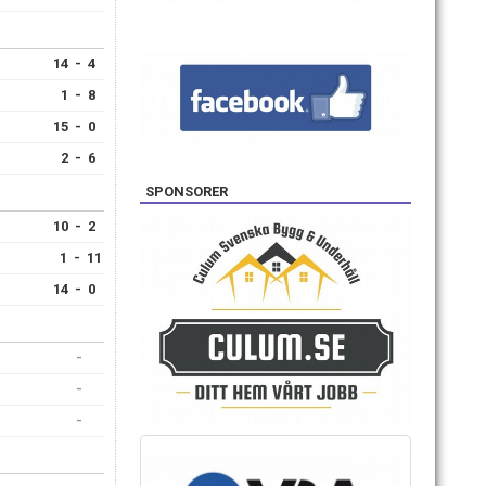
14 - 4
1 - 8
15 - 0
2 - 6
SPONSORER
10 - 2
1 - 11
14 - 0
-
-
-