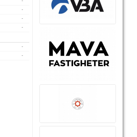
-
-
-
-
-
-