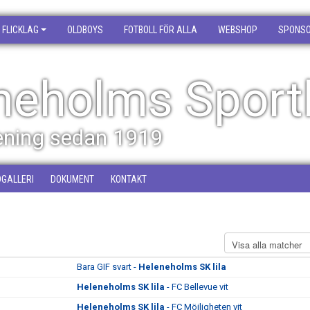
FLICKLAG
OLDBOYS
FOTBOLL FÖR ALLA
WEBSHOP
SPONS
neholms Sport
rening sedan 1919
DGALLERI
DOKUMENT
KONTAKT
Bara GIF svart -
Heleneholms SK lila
Heleneholms SK lila
- FC Bellevue vit
Heleneholms SK lila
- FC Möjligheten vit