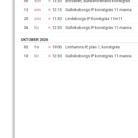
06
sön
13:30
Brovallen, Bunkeflostrand konstgräs
13
sön
12:15
Gullviksborgs IP konstgräs 11-manna
20
sön
11:30
Lindeborgs IP Konstgräs 11m11
26
lör
12:30
Gullviksborgs IP konstgräs 11-manna
OKTOBER 2026
02
fre
19:00
Limhamns IP, plan 1, konstgräs
10
lör
12:30
Gullviksborgs IP konstgräs 11-manna