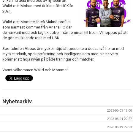
Vi kan nu dela med oss av nyheten att
Walid och Mohammed är klara för HSK år
DOKUMENT
2021.
KONTAKT
Walid och Momme är två Malmö profiler
som närmast kommer från Ariana FC där
de har varit med och tagit klubben från femman till trean. Vi hoppas på att
de gör en liknande resa med HSK.
Sportchefen Abbas är mycket nöjd att presentera dessa två herrar med
mycket teknik, speluppfattning och intelligens som med sin närvaro
kommer att höja nivån på både träningar och matcher.
Varmt välkommen Walid och Momme!!
Nyhetsarkiv
2023-06-03 16:00
2023-05-24 22:27
2023-05-19 22:23