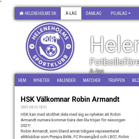
"
HELENEHOLMS SK
A-LAG
DAMLAG
POJKLAG
Hele
Fotbollsfö
A-lag
HEM
NYHETER
KALENDER
MATCHER
TRUPPEN
BIL
HSK Välkomnar Robin Armandt
2021-03-15 18:51
HSK kan med stolthet dela med sig av nyheten att Robin
Armandt numera kommer bära den lila tröjan för säsongen
2021!
Robin Armandt, som bland annat tidigare representerat
elitklubbar som Prespa Birlik, FC Rosengård och LB07, Robin