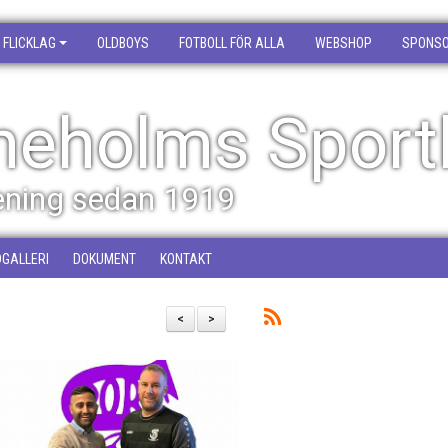
FLICKLAG
OLDBOYS
FOTBOLL FÖR ALLA
WEBSHOP
SPONS
neholms Sport
rening sedan 1919
DGALLERI
DOKUMENT
KONTAKT
<
>