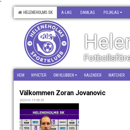
"
HELENEHOLMS SK
A-LAG
DAMLAG
POJKLAG
Hele
Fotbollsfö
HEM
NYHETER
OM KLUBBEN
KALENDER
MATCHER
Välkommen Zoran Jovanovic
2023-01-19 08:30