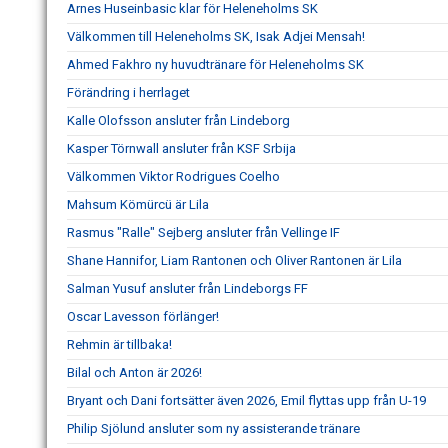
Arnes Huseinbasic klar för Heleneholms SK
Välkommen till Heleneholms SK, Isak Adjei Mensah!
Ahmed Fakhro ny huvudtränare för Heleneholms SK
Förändring i herrlaget
Kalle Olofsson ansluter från Lindeborg
Kasper Törnwall ansluter från KSF Srbija
Välkommen Viktor Rodrigues Coelho
Mahsum Kömürcü är Lila
Rasmus "Ralle" Sejberg ansluter från Vellinge IF
Shane Hannifor, Liam Rantonen och Oliver Rantonen är Lila
Salman Yusuf ansluter från Lindeborgs FF
Oscar Lavesson förlänger!
Rehmin är tillbaka!
Bilal och Anton är 2026!
Bryant och Dani fortsätter även 2026, Emil flyttas upp från U-19
Philip Sjölund ansluter som ny assisterande tränare