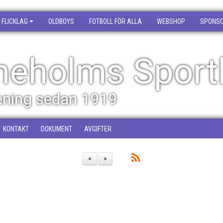
FLICKLAG
OLDBOYS
FOTBOLL FÖR ALLA
WEBSHOP
SPONS
neholms Sport
rening sedan 1919
KONTAKT
DOKUMENT
AVGIFTER
<
>