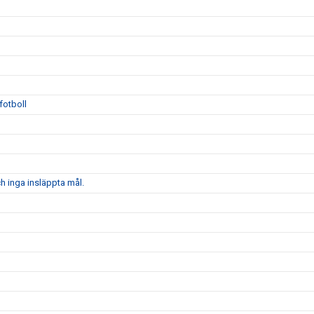
fotboll
 inga insläppta mål.