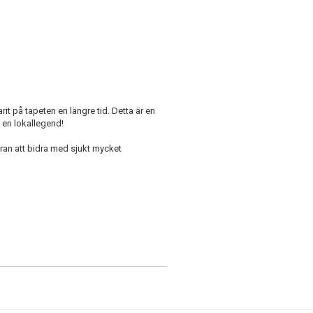
rit på tapeten en längre tid. Detta är en
 en lokallegend!
an att bidra med sjukt mycket