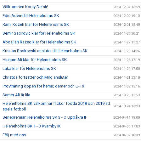
Välkommen Koray Demir!
2024-12-04 13:59
Edis Ademi till Heleneholms SK
2024-12-02 19:13
Rami Kozeh klar för Heleneholms SK
2024-12-01 15:40
Semir Sacirovic klar för Heleneholms SK
2024-11-30 20:21
Abdallah Razeq klar för Heleneholms SK
2024-11-27 11:27
Kristian Boskovski ansluter till Heleneholms SK
2024-11-26 14:26
Hicham Ali klar för Heleneholms SK
2024-11-25 17:19
Luka klar för Heleneholms SK
2024-11-24 17:00
Christos fortsätter och Miro ansluter
2024-11-21 23:18
Provträning öppen för herrar, damer och U-19
2024-11-02 15:16
Samer Ali är lila
2024-10-25 11:53
Heleneholms SK välkomnar flickor födda 2018 och 2019 att
2024-10-24 13:23
spela fotboll
Seriepremiär: Heleneholms SK 3 - O Uppåkra IF
2024-04-14 18:00
Heleneholms SK 1 - 3 Kvarnby IK
2024-04-06 17:03
Följ med oss
2024-04-02 10:39