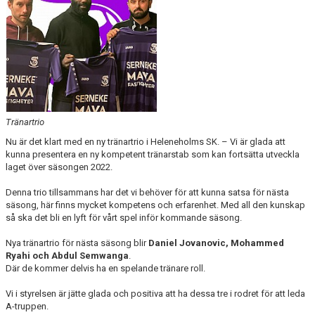
DOKUMENT
AVGIFTER
Tränartrio
Nu är det klart med en ny tränartrio i Heleneholms SK. – Vi är glada att
kunna presentera en ny kompetent tränarstab som kan fortsätta utveckla
laget över säsongen 2022.
Denna trio tillsammans har det vi behöver för att kunna satsa för nästa
säsong, här finns mycket kompetens och erfarenhet. Med all den kunskap
så ska det bli en lyft för vårt spel inför kommande säsong.
Nya tränartrio för nästa säsong blir
Daniel Jovanovic, Mohammed
Ryahi och Abdul Semwanga
.
Där de kommer delvis ha en spelande tränare roll.
Vi i styrelsen är jätte glada och positiva att ha dessa tre i rodret för att leda
A-truppen.