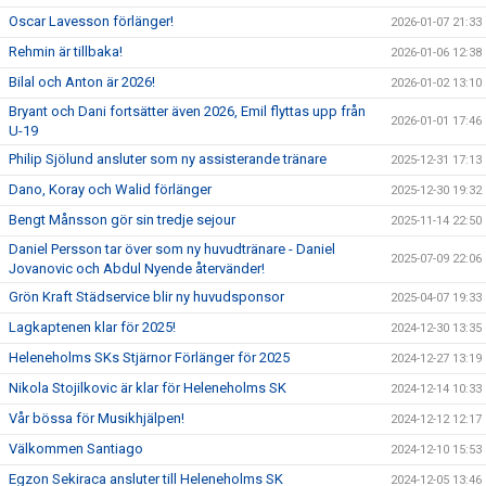
Oscar Lavesson förlänger!
2026-01-07 21:33
Rehmin är tillbaka!
2026-01-06 12:38
Bilal och Anton är 2026!
2026-01-02 13:10
Bryant och Dani fortsätter även 2026, Emil flyttas upp från
2026-01-01 17:46
U-19
Philip Sjölund ansluter som ny assisterande tränare
2025-12-31 17:13
Dano, Koray och Walid förlänger
2025-12-30 19:32
Bengt Månsson gör sin tredje sejour
2025-11-14 22:50
Daniel Persson tar över som ny huvudtränare - Daniel
2025-07-09 22:06
Jovanovic och Abdul Nyende återvänder!
Grön Kraft Städservice blir ny huvudsponsor
2025-04-07 19:33
Lagkaptenen klar för 2025!
2024-12-30 13:35
Heleneholms SKs Stjärnor Förlänger för 2025
2024-12-27 13:19
Nikola Stojilkovic är klar för Heleneholms SK
2024-12-14 10:33
Vår bössa för Musikhjälpen!
2024-12-12 12:17
Välkommen Santiago
2024-12-10 15:53
Egzon Sekiraca ansluter till Heleneholms SK
2024-12-05 13:46