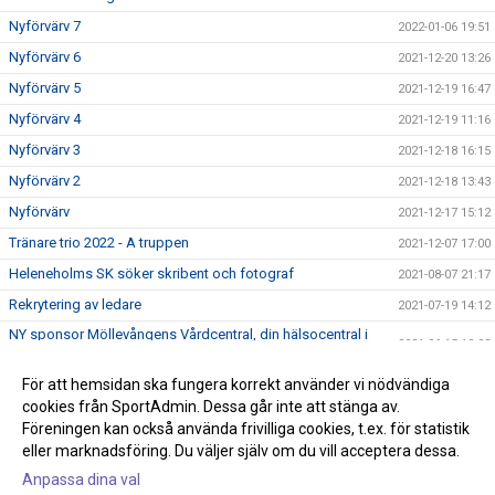
Nyförvärv 7
2022-01-06 19:51
Nyförvärv 6
2021-12-20 13:26
Nyförvärv 5
2021-12-19 16:47
Nyförvärv 4
2021-12-19 11:16
Nyförvärv 3
2021-12-18 16:15
Nyförvärv 2
2021-12-18 13:43
Nyförvärv
2021-12-17 15:12
Tränare trio 2022 - A truppen
2021-12-07 17:00
Heleneholms SK söker skribent och fotograf
2021-08-07 21:17
Rekrytering av ledare
2021-07-19 14:12
NY sponsor Möllevångens Vårdcentral, din hälsocentral i
2021-06-15 10:03
centrala Malmö.
Lunds FF - Heleneholms SK (1-1)1-2
För att hemsidan ska fungera korrekt använder vi nödvändiga
2021-06-06 19:18
cookies från SportAdmin. Dessa går inte att stänga av.
2021-03-18 20:58
Föreningen kan också använda frivilliga cookies, t.ex. för statistik
eller marknadsföring. Du väljer själv om du vill acceptera dessa.
Anpassa dina val