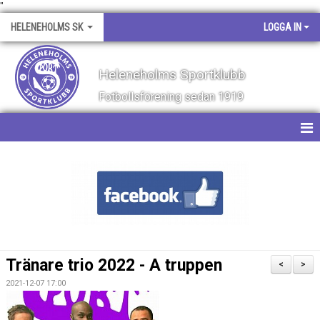
"
HELENEHOLMS SK
LOGGA IN
Heleneholms Sportklubb
Fotbollsförening sedan 1919
HEM
NYHETER
OM KLUBBEN
KALENDER
Tränare trio 2022 - A truppen
<
>
MATCHER
2021-12-07 17:00
KONTAKT