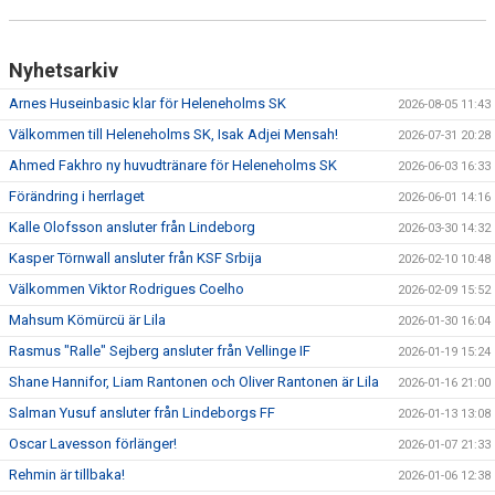
Nyhetsarkiv
Arnes Huseinbasic klar för Heleneholms SK
2026-08-05 11:43
Välkommen till Heleneholms SK, Isak Adjei Mensah!
2026-07-31 20:28
Ahmed Fakhro ny huvudtränare för Heleneholms SK
2026-06-03 16:33
Förändring i herrlaget
2026-06-01 14:16
Kalle Olofsson ansluter från Lindeborg
2026-03-30 14:32
Kasper Törnwall ansluter från KSF Srbija
2026-02-10 10:48
Välkommen Viktor Rodrigues Coelho
2026-02-09 15:52
Mahsum Kömürcü är Lila
2026-01-30 16:04
Rasmus "Ralle" Sejberg ansluter från Vellinge IF
2026-01-19 15:24
Shane Hannifor, Liam Rantonen och Oliver Rantonen är Lila
2026-01-16 21:00
Salman Yusuf ansluter från Lindeborgs FF
2026-01-13 13:08
Oscar Lavesson förlänger!
2026-01-07 21:33
Rehmin är tillbaka!
2026-01-06 12:38