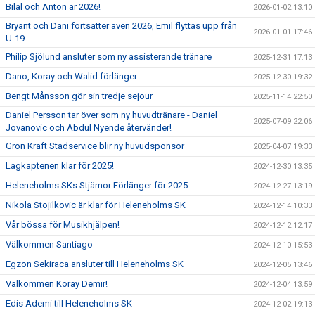
Bilal och Anton är 2026!
2026-01-02 13:10
Bryant och Dani fortsätter även 2026, Emil flyttas upp från
2026-01-01 17:46
U-19
Philip Sjölund ansluter som ny assisterande tränare
2025-12-31 17:13
Dano, Koray och Walid förlänger
2025-12-30 19:32
Bengt Månsson gör sin tredje sejour
2025-11-14 22:50
Daniel Persson tar över som ny huvudtränare - Daniel
2025-07-09 22:06
Jovanovic och Abdul Nyende återvänder!
Grön Kraft Städservice blir ny huvudsponsor
2025-04-07 19:33
Lagkaptenen klar för 2025!
2024-12-30 13:35
Heleneholms SKs Stjärnor Förlänger för 2025
2024-12-27 13:19
Nikola Stojilkovic är klar för Heleneholms SK
2024-12-14 10:33
Vår bössa för Musikhjälpen!
2024-12-12 12:17
Välkommen Santiago
2024-12-10 15:53
Egzon Sekiraca ansluter till Heleneholms SK
2024-12-05 13:46
Välkommen Koray Demir!
2024-12-04 13:59
Edis Ademi till Heleneholms SK
2024-12-02 19:13