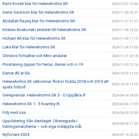
Rami Kozeh klar för Heleneholms SK
2024-12-01 15:40
Semir Sacirovic klar för Heleneholms SK
2024-11-30 20:21
Abdallah Razeq klar för Heleneholms SK
2024-11-27 11:27
Kristian Boskovski ansluter till Heleneholms SK
2024-11-26 14:26
Hicham Ali klar för Heleneholms SK
2024-11-25 17:19
Luka klar för Heleneholms SK
2024-11-24 17:00
Christos fortsätter och Miro ansluter
2024-11-21 23:18
Provträning öppen för herrar, damer och U-19
2024-11-02 15:16
Samer Ali är lila
2024-10-25 11:53
Heleneholms SK välkomnar flickor födda 2018 och 2019 att
2024-10-24 13:23
spela fotboll
Seriepremiär: Heleneholms SK 3 - O Uppåkra IF
2024-04-14 18:00
Heleneholms SK 1 - 3 Kvarnby IK
2024-04-06 17:03
Följ med oss
2024-04-02 10:39
Uppdatering från damlaget: Obesegrade i
2024-03-24 17:24
träningsmatcherna – och inga insläppta mål.
Nyförvärv 2024
2024-01-15 20:03