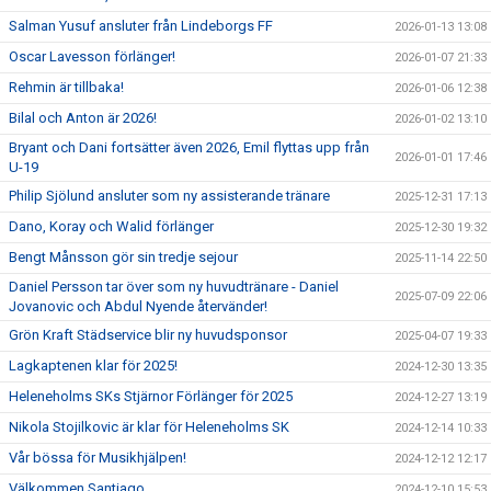
Salman Yusuf ansluter från Lindeborgs FF
2026-01-13 13:08
Oscar Lavesson förlänger!
2026-01-07 21:33
Rehmin är tillbaka!
2026-01-06 12:38
Bilal och Anton är 2026!
2026-01-02 13:10
Bryant och Dani fortsätter även 2026, Emil flyttas upp från
2026-01-01 17:46
U-19
Philip Sjölund ansluter som ny assisterande tränare
2025-12-31 17:13
Dano, Koray och Walid förlänger
2025-12-30 19:32
Bengt Månsson gör sin tredje sejour
2025-11-14 22:50
Daniel Persson tar över som ny huvudtränare - Daniel
2025-07-09 22:06
Jovanovic och Abdul Nyende återvänder!
Grön Kraft Städservice blir ny huvudsponsor
2025-04-07 19:33
Lagkaptenen klar för 2025!
2024-12-30 13:35
Heleneholms SKs Stjärnor Förlänger för 2025
2024-12-27 13:19
Nikola Stojilkovic är klar för Heleneholms SK
2024-12-14 10:33
Vår bössa för Musikhjälpen!
2024-12-12 12:17
Välkommen Santiago
2024-12-10 15:53