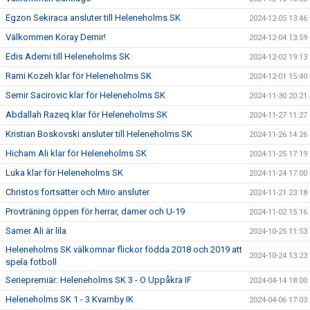
Egzon Sekiraca ansluter till Heleneholms SK
2024-12-05 13:46
Välkommen Koray Demir!
2024-12-04 13:59
Edis Ademi till Heleneholms SK
2024-12-02 19:13
Rami Kozeh klar för Heleneholms SK
2024-12-01 15:40
Semir Sacirovic klar för Heleneholms SK
2024-11-30 20:21
Abdallah Razeq klar för Heleneholms SK
2024-11-27 11:27
Kristian Boskovski ansluter till Heleneholms SK
2024-11-26 14:26
Hicham Ali klar för Heleneholms SK
2024-11-25 17:19
Luka klar för Heleneholms SK
2024-11-24 17:00
Christos fortsätter och Miro ansluter
2024-11-21 23:18
Provträning öppen för herrar, damer och U-19
2024-11-02 15:16
Samer Ali är lila
2024-10-25 11:53
Heleneholms SK välkomnar flickor födda 2018 och 2019 att
2024-10-24 13:23
spela fotboll
Seriepremiär: Heleneholms SK 3 - O Uppåkra IF
2024-04-14 18:00
Heleneholms SK 1 - 3 Kvarnby IK
2024-04-06 17:03