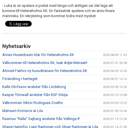
- Luka är en spelare vi pratat med länge och äntligen var det läge att
komma till Heleneholms SK. En fantastisk spelare och en ännu finare
människa. En rekrytering som kommer bidra med mycket.
Nyhetsarkiv
Arnes Huseinbasic klar för Heleneholms SK
2026-08-05 11:43
Välkommen till Heleneholms SK, Isak Adjei Mensah!
2026-07-31 20:28
Ahmed Fakhro ny huvudtränare för Heleneholms SK
2026-06-03 16:33
Förändring i herrlaget
2026-06-01 14:16
Kalle Olofsson ansluter från Lindeborg
2026-03-30 14:32
Kasper Törnwall ansluter från KSF Srbija
2026-02-10 10:48
Välkommen Viktor Rodrigues Coelho
2026-02-09 15:52
Mahsum Kömürcü är Lila
2026-01-30 16:04
Rasmus "Ralle" Sejberg ansluter från Vellinge IF
2026-01-19 15:24
Shane Hannifor, Liam Rantonen och Oliver Rantonen är Lila
2026-01-16 21:00