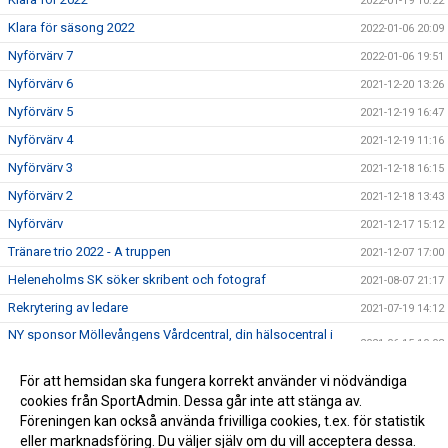
2022-01-19 10:22
Klara för säsong 2022
2022-01-06 20:09
Nyförvärv 7
2022-01-06 19:51
Nyförvärv 6
2021-12-20 13:26
Nyförvärv 5
2021-12-19 16:47
Nyförvärv 4
2021-12-19 11:16
Nyförvärv 3
2021-12-18 16:15
Nyförvärv 2
2021-12-18 13:43
Nyförvärv
2021-12-17 15:12
Tränare trio 2022 - A truppen
2021-12-07 17:00
Heleneholms SK söker skribent och fotograf
2021-08-07 21:17
Rekrytering av ledare
2021-07-19 14:12
NY sponsor Möllevångens Vårdcentral, din hälsocentral i
2021-06-15 10:03
centrala Malmö.
Lunds FF - Heleneholms SK (1-1)1-2
För att hemsidan ska fungera korrekt använder vi nödvändiga
2021-06-06 19:18
cookies från SportAdmin. Dessa går inte att stänga av.
2021-03-18 20:58
Föreningen kan också använda frivilliga cookies, t.ex. för statistik
eller marknadsföring. Du väljer själv om du vill acceptera dessa.