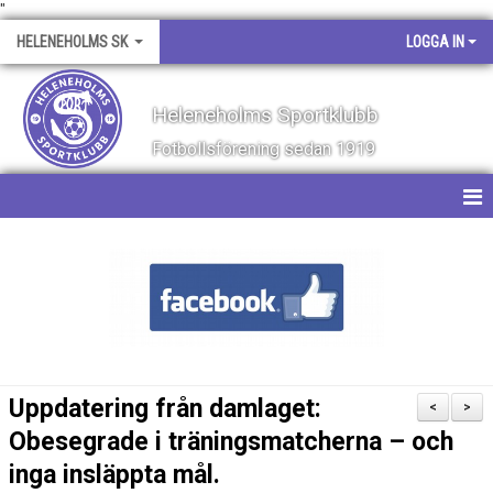
"
HELENEHOLMS SK
LOGGA IN
Heleneholms Sportklubb
Fotbollsförening sedan 1919
HEM
NYHETER
OM KLUBBEN
KALENDER
Uppdatering från damlaget:
<
>
MATCHER
Obesegrade i träningsmatcherna – och
inga insläppta mål.
KONTAKT