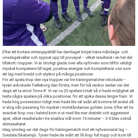
Efter ett kortare vinteruppehåll har damlaget börjat träna måndags- och
onsdagskvällar och öppnat upp till provspel – vilket resulterat i en hel del
tillskott i truppen. Vi är otroligt glada över alla nyförvärv som tillför väldigt
mycket kompetens till laget, positiva energier och kompletterar oss som
ett lag med bredd och styrkor på många positioner.
För att spela ihop den nya truppen var tre träningsmatcher inbokade –
tyvärr avbokade Trelleborg den första, men för två veckor sedan var det
dags att ta emot Torns IF. Vi var ca 20 spelare totalt så vi hade möjlighet att
testa några spelare på olika positioner, för att spika dessa längre fram. Vi
hade hög possession tidigt men hade lite väl svårt att komma till avslut då
vi slog nån passning för mycket i motståndarnas golden zone. Efter att ha
snackat ihop oss i halvtid kom vi ut med lite mer distinkt och aggressivt
spel, vilket resulterade i tre snabba mål inom 15 minuter – 3-0 blev också
slutresultatet.
Idag söndag var det dags för träningsmatch mot ett nyfusionerat lag –
Svedala/Skabersjö. Tyvärr hade de svårt att få ihop full trupp och kom till