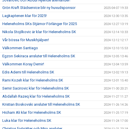
Jovanovic och Abdul Nyende återvänder!
Grön Kraft Städservice blir ny huvudsponsor
2025-04-07 19:33
Lagkaptenen klar för 2025!
2024-12-30 13:35
Heleneholms SKs Stjärnor Förlänger för 2025
2024-12-27 13:19
Nikola Stojilkovic är klar för Heleneholms SK
2024-12-14 10:33
Vår bössa för Musikhjälpen!
2024-12-12 12:17
Välkommen Santiago
2024-12-10 15:53
Egzon Sekiraca ansluter till Heleneholms SK
2024-12-05 13:46
Välkommen Koray Demir!
2024-12-04 13:59
Edis Ademi till Heleneholms SK
2024-12-02 19:13
Rami Kozeh klar för Heleneholms SK
2024-12-01 15:40
Semir Sacirovic klar för Heleneholms SK
2024-11-30 20:21
Abdallah Razeq klar för Heleneholms SK
2024-11-27 11:27
Kristian Boskovski ansluter till Heleneholms SK
2024-11-26 14:26
Hicham Ali klar för Heleneholms SK
2024-11-25 17:19
Luka klar för Heleneholms SK
2024-11-24 17:00
Christos fortsätter och Miro ansluter
2024-11-21 23:18