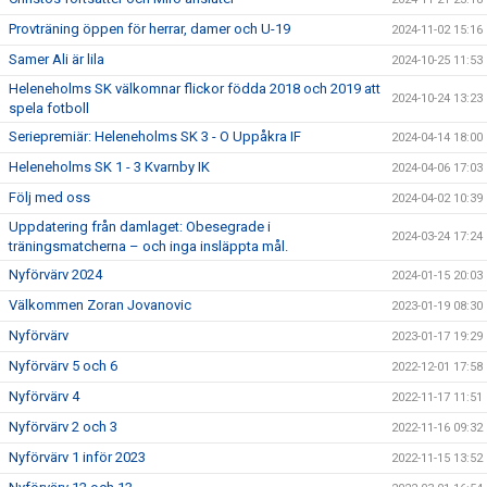
Provträning öppen för herrar, damer och U-19
2024-11-02 15:16
Samer Ali är lila
2024-10-25 11:53
Heleneholms SK välkomnar flickor födda 2018 och 2019 att
2024-10-24 13:23
spela fotboll
Seriepremiär: Heleneholms SK 3 - O Uppåkra IF
2024-04-14 18:00
Heleneholms SK 1 - 3 Kvarnby IK
2024-04-06 17:03
Följ med oss
2024-04-02 10:39
Uppdatering från damlaget: Obesegrade i
2024-03-24 17:24
träningsmatcherna – och inga insläppta mål.
Nyförvärv 2024
2024-01-15 20:03
Välkommen Zoran Jovanovic
2023-01-19 08:30
Nyförvärv
2023-01-17 19:29
Nyförvärv 5 och 6
2022-12-01 17:58
Nyförvärv 4
2022-11-17 11:51
Nyförvärv 2 och 3
2022-11-16 09:32
Nyförvärv 1 inför 2023
2022-11-15 13:52