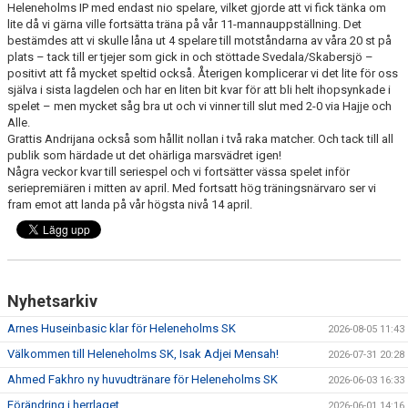
Heleneholms IP med endast nio spelare, vilket gjorde att vi fick tänka om
lite då vi gärna ville fortsätta träna på vår 11-mannauppställning. Det
bestämdes att vi skulle låna ut 4 spelare till motståndarna av våra 20 st på
plats – tack till er tjejer som gick in och stöttade Svedala/Skabersjö –
positivt att få mycket speltid också. Återigen komplicerar vi det lite för oss
själva i sista lagdelen och har en liten bit kvar för att bli helt ihopsynkade i
spelet – men mycket såg bra ut och vi vinner till slut med 2-0 via Hajje och
Alle.
Grattis Andrijana också som hållit nollan i två raka matcher. Och tack till all
publik som härdade ut det ohärliga marsvädret igen!
Några veckor kvar till seriespel och vi fortsätter vässa spelet inför
seriepremiären i mitten av april. Med fortsatt hög träningsnärvaro ser vi
fram emot att landa på vår högsta nivå 14 april.
Nyhetsarkiv
Arnes Huseinbasic klar för Heleneholms SK
2026-08-05 11:43
Välkommen till Heleneholms SK, Isak Adjei Mensah!
2026-07-31 20:28
Ahmed Fakhro ny huvudtränare för Heleneholms SK
2026-06-03 16:33
Förändring i herrlaget
2026-06-01 14:16