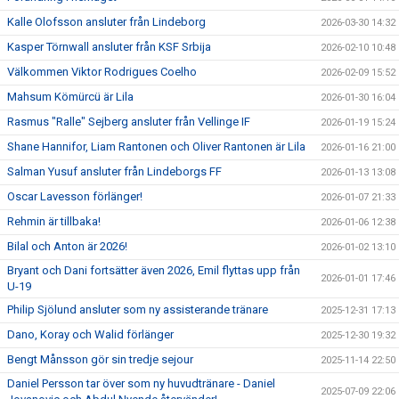
Kalle Olofsson ansluter från Lindeborg
2026-03-30 14:32
Kasper Törnwall ansluter från KSF Srbija
2026-02-10 10:48
Välkommen Viktor Rodrigues Coelho
2026-02-09 15:52
Mahsum Kömürcü är Lila
2026-01-30 16:04
Rasmus "Ralle" Sejberg ansluter från Vellinge IF
2026-01-19 15:24
Shane Hannifor, Liam Rantonen och Oliver Rantonen är Lila
2026-01-16 21:00
Salman Yusuf ansluter från Lindeborgs FF
2026-01-13 13:08
Oscar Lavesson förlänger!
2026-01-07 21:33
Rehmin är tillbaka!
2026-01-06 12:38
Bilal och Anton är 2026!
2026-01-02 13:10
Bryant och Dani fortsätter även 2026, Emil flyttas upp från
2026-01-01 17:46
U-19
Philip Sjölund ansluter som ny assisterande tränare
2025-12-31 17:13
Dano, Koray och Walid förlänger
2025-12-30 19:32
Bengt Månsson gör sin tredje sejour
2025-11-14 22:50
Daniel Persson tar över som ny huvudtränare - Daniel
2025-07-09 22:06