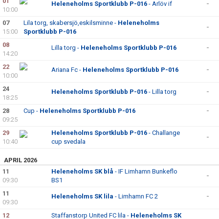
01
Heleneholms Sportklubb P-016
- Arlöv if
-
10:00
07
Lila torg, skabersjö,eskilsminne -
Heleneholms
-
15:00
Sportklubb P-016
08
Lilla torg -
Heleneholms Sportklubb P-016
-
14:20
22
Ariana Fc -
Heleneholms Sportklubb P-016
-
10:00
24
Heleneholms Sportklubb P-016
- Lilla torg
-
18:25
28
Cup -
Heleneholms Sportklubb P-016
-
09:25
29
Heleneholms Sportklubb P-016
- Challange
-
10:40
cup svedala
APRIL 2026
11
Heleneholms SK blå
- IF Limhamn Bunkeflo
-
09:30
BS1
11
Heleneholms SK lila
- Limhamn FC 2
-
09:30
12
Staffanstorp United FC lila -
Heleneholms SK