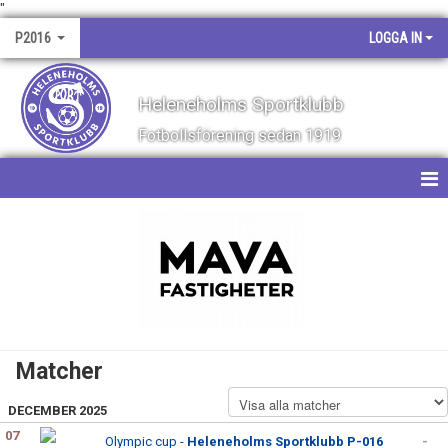
"
P2016
LOGGA IN
Heleneholms Sportklubb
Fotbollsförening sedan 1919
HEM
NYHETER
KALENDER
MATCHER
Matcher
TRUPPEN
DECEMBER 2025
BILDGALLERI
07
Olympic cup -
Heleneholms Sportklubb P-016
-