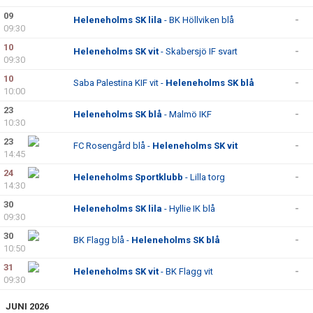
09
Heleneholms SK lila
- BK Höllviken blå
-
09:30
10
Heleneholms SK vit
- Skabersjö IF svart
-
09:30
10
Saba Palestina KIF vit -
Heleneholms SK blå
-
10:00
23
Heleneholms SK blå
- Malmö IKF
-
10:30
23
FC Rosengård blå -
Heleneholms SK vit
-
14:45
24
Heleneholms Sportklubb
- Lilla torg
-
14:30
30
Heleneholms SK lila
- Hyllie IK blå
-
09:30
30
BK Flagg blå -
Heleneholms SK blå
-
10:50
31
Heleneholms SK vit
- BK Flagg vit
-
09:30
JUNI 2026