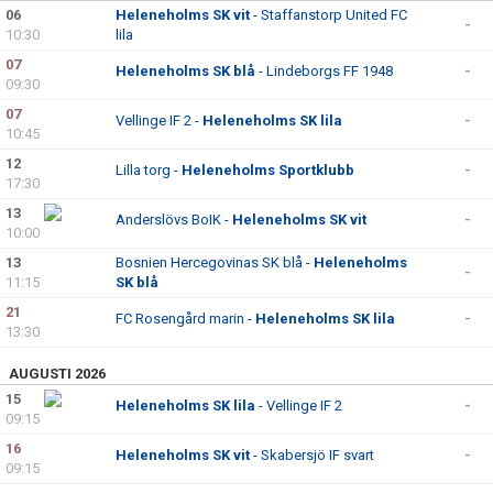
06
Heleneholms SK vit
- Staffanstorp United FC
-
10:30
lila
07
Heleneholms SK blå
- Lindeborgs FF 1948
-
09:30
07
Vellinge IF 2 -
Heleneholms SK lila
-
10:45
12
Lilla torg -
Heleneholms Sportklubb
-
17:30
13
Anderslövs BoIK -
Heleneholms SK vit
-
10:00
13
Bosnien Hercegovinas SK blå -
Heleneholms
-
11:15
SK blå
21
FC Rosengård marin -
Heleneholms SK lila
-
13:30
AUGUSTI 2026
15
Heleneholms SK lila
- Vellinge IF 2
-
09:15
16
Heleneholms SK vit
- Skabersjö IF svart
-
09:15