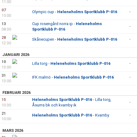
11:00
DOKUMENT
07
Olympic cup -
Heleneholms Sportklubb P-016
-
15:00
KONTAKT
13
Cup rosengård norra ip -
Heleneholms
-
08:30
Sportklubb P-016
28
Skånecupen -
Heleneholms Sportklubb P-016
-
12:30
JANUARI 2026
10
Lilla torg -
Heleneholms Sportklubb P-016
-
13:00
31
IFK malmö -
Heleneholms Sportklubb P-016
-
13:00
FEBRUARI 2026
15
Heleneholms Sportklubb P-016
- Lilla torg,
-
10:30
Åsums bk och kvarnby ik
21
Heleneholms Sportklubb P-016
- Kvarnby
-
10:00
MARS 2026