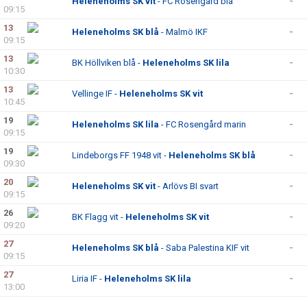
Heleneholms SK vit
- FC Rosengård blå
-
09:15
13
Heleneholms SK blå
- Malmö IKF
-
09:15
13
BK Höllviken blå -
Heleneholms SK lila
-
10:30
13
Vellinge IF -
Heleneholms SK vit
-
10:45
19
Heleneholms SK lila
- FC Rosengård marin
-
09:15
19
Lindeborgs FF 1948 vit -
Heleneholms SK blå
-
09:30
20
Heleneholms SK vit
- Arlövs BI svart
-
09:15
26
BK Flagg vit -
Heleneholms SK vit
-
09:20
27
Heleneholms SK blå
- Saba Palestina KIF vit
-
09:15
27
Liria IF -
Heleneholms SK lila
-
13:00