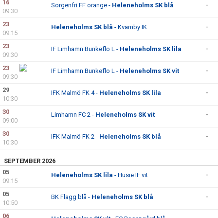
16
Sorgenfri FF orange -
Heleneholms SK blå
-
09:30
23
Heleneholms SK blå
- Kvarnby IK
-
09:15
23
IF Limhamn Bunkeflo L -
Heleneholms SK lila
-
09:30
23
IF Limhamn Bunkeflo L -
Heleneholms SK vit
-
09:30
29
IFK Malmö FK 4 -
Heleneholms SK lila
-
10:30
30
Limhamn FC 2 -
Heleneholms SK vit
-
09:00
30
IFK Malmö FK 2 -
Heleneholms SK blå
-
10:30
SEPTEMBER 2026
05
Heleneholms SK lila
- Husie IF vit
-
09:15
05
BK Flagg blå -
Heleneholms SK blå
-
10:50
06