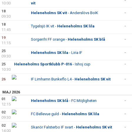
-
10:00
vit
18
Heleneholms SK vit
- Anderslövs BoIK
-
09:30
18
Tygelsjö IK vit -
Heleneholms SK lila
-
11:45
19
Sorgenfri FF orange -
Heleneholms SK blå
-
11:15
25
Heleneholms SK lila
- Liria IF
-
09:30
25
Heleneholms Sportklubb P-016
- Ishoj cup
-
10:30
26
IF Limhamn Bunkeflo L4 -
Heleneholms SK vit
-
MAJ 2026
01
Heleneholms SK blå
- FC Möjligheten
-
12:15
02
FC Bellevue guld -
Heleneholms SK lila
-
09:30
02
Skanör Falsterbo IF svart -
Heleneholms SK vit
-
14:00