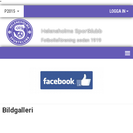
"
P2015
LOGGA IN
Heleneholms Sportklubb
Fotbollsförening sedan 1919
HEM
NYHETER
KALENDER
MATCHER
Bildgalleri
TRUPPEN
BILDGALLERI