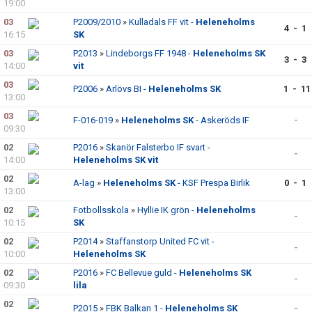
19:00
03
P2009/2010
»
Kulladals FF vit -
Heleneholms
4 - 1
16:15
SK
03
P2013
»
Lindeborgs FF 1948 -
Heleneholms SK
3 - 3
14:00
vit
03
P2006
»
Arlövs BI -
Heleneholms SK
1 - 11
13:00
03
F-016-019
»
Heleneholms SK
- Askeröds IF
-
09:30
02
P2016
»
Skanör Falsterbo IF svart -
-
14:00
Heleneholms SK vit
02
A-lag
»
Heleneholms SK
- KSF Prespa Birlik
0 - 1
13:00
02
Fotbollsskola
»
Hyllie IK grön -
Heleneholms
-
10:15
SK
02
P2014
»
Staffanstorp United FC vit -
-
10:00
Heleneholms SK
02
P2016
»
FC Bellevue guld -
Heleneholms SK
-
09:30
lila
02
P2015
»
FBK Balkan 1 -
Heleneholms SK
-