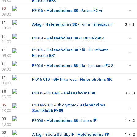
09:30
Bunkeflo BR3
12
P2015
»
Heleneholms SK
- Ariana FC vit
-
09:30
11
A-lag
»
Heleneholms SK
- Torna Hällestads IF
3 - 1
13:00
11
P2014
»
Heleneholms SK
- FBK Balkan 4
-
11:00
11
P2016
»
Heleneholms SK blå
- IF Limhamn
-
09:30
Bunkeflo BS1
11
P2016
»
Heleneholms SK lila
- Limhamn FC 2
-
09:30
11
F-016-019
»
GIF Nike rosa -
Heleneholms SK
-
09:00
10
P2006
»
Husie IF -
Heleneholms SK
7 - 0
19:00
05
P2009/2010
»
Bk olympic -
Heleneholms
-
13:00
Sportklubb P-09
03
P2006
»
Heleneholms SK
- Linero IF
1 - 2
13:00
02
A-lag
»
Södra Sandby IF -
Heleneholms SK
1 - 2