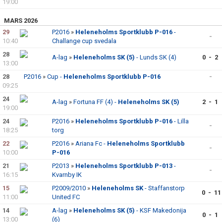
19:00
MARS 2026
29
P2016
»
Heleneholms Sportklubb P-016
-
-
10:40
Challange cup svedala
28
A-lag
»
Heleneholms SK (5)
- Lunds SK (4)
0 - 2
13:00
28
P2016
»
Cup -
Heleneholms Sportklubb P-016
-
09:25
24
A-lag
»
Fortuna FF (4) -
Heleneholms SK (5)
2 - 1
19:00
24
P2016
»
Heleneholms Sportklubb P-016
- Lilla
-
18:25
torg
22
P2016
»
Ariana Fc -
Heleneholms Sportklubb
-
10:00
P-016
21
P2013
»
Heleneholms Sportklubb P-013
-
-
16:15
Kvarnby IK
15
P2009/2010
»
Heleneholms SK
- Staffanstorp
0 - 11
11:00
United FC
14
A-lag
»
Heleneholms SK (5)
- KSF Makedonija
0 - 1
13:00
(6)