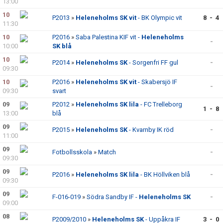
13:00
10
P2013
»
Heleneholms SK vit
- BK Olympic vit
8 - 4
11:30
10
P2016
»
Saba Palestina KIF vit -
Heleneholms
-
10:00
SK blå
10
P2014
»
Heleneholms SK
- Sorgenfri FF gul
-
09:30
10
P2016
»
Heleneholms SK vit
- Skabersjö IF
-
09:30
svart
09
P2012
»
Heleneholms SK lila
- FC Trelleborg
1 - 8
13:00
blå
09
P2015
»
Heleneholms SK
- Kvarnby IK röd
-
11:00
09
Fotbollsskola
»
Match
-
09:30
09
P2016
»
Heleneholms SK lila
- BK Höllviken blå
-
09:30
09
F-016-019
»
Södra Sandby IF -
Heleneholms SK
-
09:00
08
P2009/2010
»
Heleneholms SK
- Uppåkra IF
3 - 0