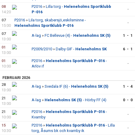
08
P2016
»
Lilla torg -
Heleneholms Sportklubb
-
14:20
P-016
07
P2016
»
Lila torg, skabersjö,eskilsminne -
-
15:00
Heleneholms Sportklubb P-016
07
A-lag
»
FC Bellevue (4) -
Heleneholms SK (5)
1 - 1
13:00
01
P2009/2010
»
Dalby GIF -
Heleneholms SK
6 - 1
13:00
01
P2016
»
Heleneholms Sportklubb P-016
-
-
10:00
Arlöv if
FEBRUARI 2026
28
A-lag
»
Svedala IF (6) -
Heleneholms SK (5)
1 - 4
13:00
21
A-lag
»
Heleneholms SK (5)
- Hörby FF (4)
0 - 0
13:00
21
P2016
»
Heleneholms Sportklubb P-016
-
-
10:00
Kvarnby
15
P2016
»
Heleneholms Sportklubb P-016
- Lilla
-
10:30
torg, Åsums bk och kvarnby ik