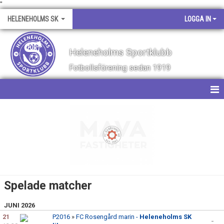
"
HELENEHOLMS SK
LOGGA IN
Heleneholms Sportklubb
Fotbollsförening sedan 1919
HEM
NYHETER
OM KLUBBEN
KALENDER
Spelade matcher
MATCHER
JUNI 2026
21
P2016
»
FC Rosengård marin -
Heleneholms SK
KONTAKT
-