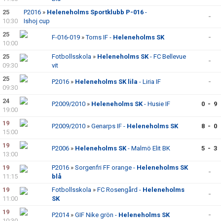
25
P2016
»
Heleneholms Sportklubb P-016
-
-
10:30
Ishoj cup
25
F-016-019
»
Torns IF -
Heleneholms SK
-
10:00
25
Fotbollsskola
»
Heleneholms SK
- FC Bellevue
-
09:30
vit
25
P2016
»
Heleneholms SK lila
- Liria IF
-
09:30
24
P2009/2010
»
Heleneholms SK
- Husie IF
0 - 9
19:00
19
P2009/2010
»
Genarps IF -
Heleneholms SK
8 - 0
15:00
19
P2006
»
Heleneholms SK
- Malmö Elit BK
5 - 3
13:00
19
P2016
»
Sorgenfri FF orange -
Heleneholms SK
-
11:15
blå
19
Fotbollsskola
»
FC Rosengård -
Heleneholms
-
11:00
SK
19
P2014
»
GIF Nike grön -
Heleneholms SK
-
10:30