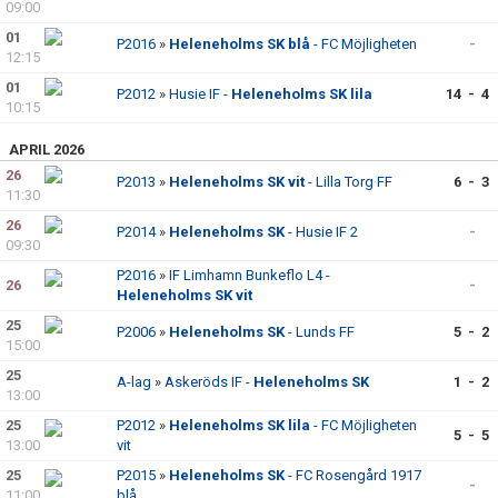
09:00
01
P2016
»
Heleneholms SK blå
- FC Möjligheten
-
12:15
01
P2012
»
Husie IF -
Heleneholms SK lila
14 - 4
10:15
APRIL 2026
26
P2013
»
Heleneholms SK vit
- Lilla Torg FF
6 - 3
11:30
26
P2014
»
Heleneholms SK
- Husie IF 2
-
09:30
P2016
»
IF Limhamn Bunkeflo L4 -
26
-
Heleneholms SK vit
25
P2006
»
Heleneholms SK
- Lunds FF
5 - 2
15:00
25
A-lag
»
Askeröds IF -
Heleneholms SK
1 - 2
13:00
25
P2012
»
Heleneholms SK lila
- FC Möjligheten
5 - 5
13:00
vit
25
P2015
»
Heleneholms SK
- FC Rosengård 1917
-
11:00
blå