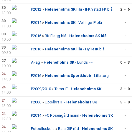
30
P2012
»
Heleneholms SK lila
- IFK Ystad FK blå
2 - 6
13:00
30
P2014
»
Heleneholms SK
- Vellinge IF blå
-
11:00
30
P2016
»
BK Flagg blå -
Heleneholms SK blå
-
10:50
30
P2016
»
Heleneholms SK lila
- Hyllie IK blå
-
09:30
27
A-lag
»
Heleneholms SK
- Lunds FF
0 - 3
19:00
24
P2016
»
Heleneholms Sportklubb
- Lilla torg
-
14:30
24
P2009/2010
»
Torns IF -
Heleneholms SK
3 - 0
14:00
24
P2006
»
Uppåkra IF -
Heleneholms SK
3 - 0
13:00
24
P2014
»
FC Rosengård marin -
Heleneholms SK
-
12:30
24
Fotbollsskola
»
Bara GIF röd -
Heleneholms SK
-