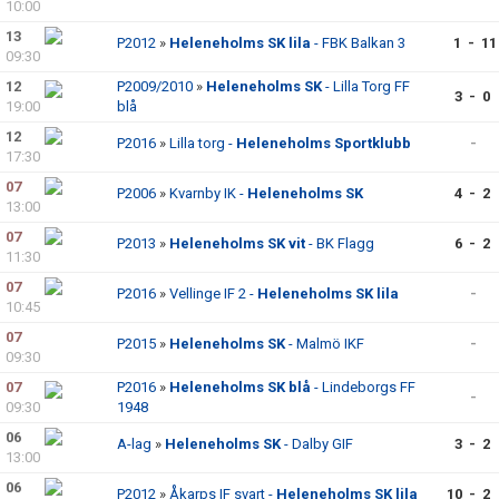
10:00
13
P2012
»
Heleneholms SK lila
- FBK Balkan 3
1 - 11
09:30
12
P2009/2010
»
Heleneholms SK
- Lilla Torg FF
3 - 0
19:00
blå
12
P2016
»
Lilla torg -
Heleneholms Sportklubb
-
17:30
07
P2006
»
Kvarnby IK -
Heleneholms SK
4 - 2
13:00
07
P2013
»
Heleneholms SK vit
- BK Flagg
6 - 2
11:30
07
P2016
»
Vellinge IF 2 -
Heleneholms SK lila
-
10:45
07
P2015
»
Heleneholms SK
- Malmö IKF
-
09:30
07
P2016
»
Heleneholms SK blå
- Lindeborgs FF
-
09:30
1948
06
A-lag
»
Heleneholms SK
- Dalby GIF
3 - 2
13:00
06
P2012
»
Åkarps IF svart -
Heleneholms SK lila
10 - 2