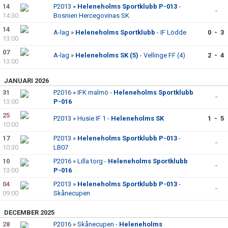
14
P2013
»
Heleneholms Sportklubb P-013
-
-
14:30
Bosnien Hercegovinas SK
14
A-lag
»
Heleneholms Sportklubb
- IF Lödde
0 - 3
13:00
07
A-lag
»
Heleneholms SK (5)
- Vellinge FF (4)
2 - 4
13:00
JANUARI 2026
31
P2016
»
IFK malmö -
Heleneholms Sportklubb
-
13:00
P-016
25
P2013
»
Husie IF 1 -
Heleneholms SK
1 - 5
10:00
17
P2013
»
Heleneholms Sportklubb P-013
-
-
10:30
LB07
10
P2016
»
Lilla torg -
Heleneholms Sportklubb
-
13:00
P-016
04
P2013
»
Heleneholms Sportklubb P-013
-
-
09:00
Skånecupen
DECEMBER 2025
28
P2016
»
Skånecupen -
Heleneholms