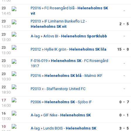
11:00
23
P2016
»
FC Rosengård blå -
Heleneholms SK
-
14:45
vit
23
P2013
»
IF Limhamn Bunkeflo L2 -
2 - 5
14:30
Heleneholms SK vit
23
A-lag
»
Arlövs BI -
Heleneholms Sportklubb
-
13:00
23
P2012
»
Hyllie IK grön -
Heleneholms SK lila
15 - 0
13:00
23
F-016-019
»
Heleneholms SK
- FC Rosengård
-
10:30
1917
23
P2016
»
Heleneholms SK blå
- Malmö IKF
-
10:30
22
P2013
»
- Staffanstorp United FC
-
18:30
17
P2006
»
Heleneholms SK
- Sjöbo IF
0 - 7
14:00
16
A-lag
»
GIF Nike -
Heleneholms SK
0 - 1
13:00
10
A-lag
»
Lunds BOIS -
Heleneholms SK
3 - 5