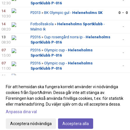
-
12:30
Sportklubb P-016
14
P2013
»
BK Olympic gul -
Heleneholms SK
0 - 0
10:30
14
Fotbollsskola
»
Heleneholms Sportklubb
-
-
08:20
Malmö Ik
13
P2016
»
Cup rosengård norra ip -
Heleneholms
-
08:30
Sportklubb P-016
07
P2016
»
Olympic cup -
Heleneholms
-
15:00
Sportklubb P-016
07
P2016
»
Olympic cup -
Heleneholms
-
11:00
Sportklubb P-016
06
A-lag
»
Heleneholms Sportklubb
- Gislövs IF
-
13:00
För att hemsidan ska fungera korrekt använder vi nödvändiga
06
P2009/2010
»
Bulltofta FF -
Heleneholms
-
cookies från SportAdmin. Dessa går inte att stänga av.
13:00
Sportklubb P-09
Föreningen kan också använda frivilliga cookies, t.ex. för statistik
eller marknadsföring. Du väljer själv om du vill acceptera dessa.
Anpassa dina val
Cookie-inställningar
Gå till Webbversion
Acceptera nödvändiga
Acceptera alla