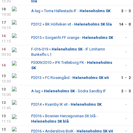
13:30
lila
18
DOKUMENT
A-lag
»
Torna Hällestads IF -
Heleneholms SK
3 - 3
19:00
AVGIFTER
17
P2012
»
BK Höllviken vit -
Heleneholms SK lila
14 - 0
19:15
14
P2015
»
Sorgenfri FF orange -
Heleneholms SK
-
11:15
14
F-016-019
»
Heleneholms SK
- IF Limhamn
-
09:30
Bunkeflo L1
P2009/2010
»
IFK Trelleborg FK -
Heleneholms
14
-
SK
13
P2013
»
FC Rosengård -
Heleneholms SK vit
1 - 2
13:30
13
A-lag
»
Heleneholms SK
- Södra Sandby IF
2 - 3
13:00
13
P2014
»
Kvarnby IK vit -
Heleneholms SK
-
11:45
13
P2016
»
Bosnien Hercegovinas SK blå -
-
11:15
Heleneholms SK blå
13
P2016
»
Anderslövs BoIK -
Heleneholms SK vit
-