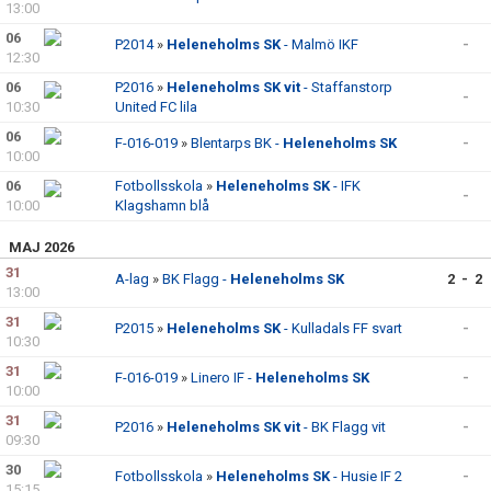
13:00
06
P2014
»
Heleneholms SK
- Malmö IKF
-
12:30
06
P2016
»
Heleneholms SK vit
- Staffanstorp
-
10:30
United FC lila
06
F-016-019
»
Blentarps BK -
Heleneholms SK
-
10:00
06
Fotbollsskola
»
Heleneholms SK
- IFK
-
10:00
Klagshamn blå
MAJ 2026
31
A-lag
»
BK Flagg -
Heleneholms SK
2 - 2
13:00
31
P2015
»
Heleneholms SK
- Kulladals FF svart
-
10:30
31
F-016-019
»
Linero IF -
Heleneholms SK
-
10:00
31
P2016
»
Heleneholms SK vit
- BK Flagg vit
-
09:30
30
Fotbollsskola
»
Heleneholms SK
- Husie IF 2
-
15:15