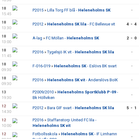
18
P2015
»
Lilla Torg FF blå -
Heleneholms SK
-
15:45
18
P2012
»
Heleneholms SK lila
- FC Bellevue vit
4 - 4
13:30
18
A-lag
»
FC Möllan -
Heleneholms SK
2 - 0
13:00
18
P2016
»
Tygelsjö IK vit -
Heleneholms SK lila
-
11:45
18
F-016-019
»
Heleneholms SK
- Eslövs BK svart
-
09:30
18
P2016
»
Heleneholms SK vit
- Anderslövs BoIK
-
09:30
13
P2009/2010
»
Heleneholms Sportklubb P-09
-
-
19:30
Bk Höllviken
12
P2012
»
Bara GIF svart -
Heleneholms SK lila
5 - 1
14:30
12
P2016
»
Staffanstorp United FC lila -
-
10:00
Heleneholms SK vit
12
Fotbollsskola
»
Heleneholms SK
- IF Limhamn
-