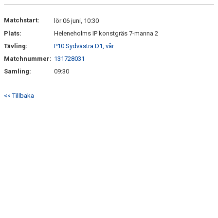
DOKUMENT
Matchstart:
lör 06 juni, 10:30
Plats:
Heleneholms IP konstgräs 7-manna 2
KONTAKT
Tävling:
P10 Sydvästra D1, vår
Matchnummer:
131728031
Samling:
09:30
<< Tillbaka