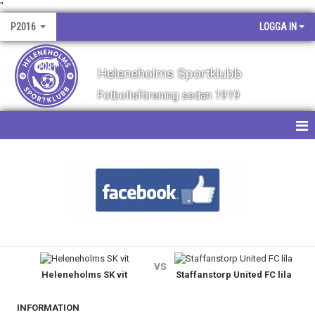
"
P2016
LOGGA IN
Heleneholms Sportklubb
Fotbollsförening sedan 1919
HEM
NYHETER
KALENDER
MATCHER
vs
Heleneholms SK vit
Staffanstorp United FC lila
TRUPPEN
BILDGALLERI
INFORMATION