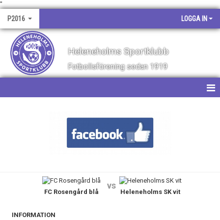
"
P2016
LOGGA IN
Heleneholms Sportklubb
Fotbollsförening sedan 1919
HEM
NYHETER
KALENDER
MATCHER
vs
FC Rosengård blå
Heleneholms SK vit
TRUPPEN
BILDGALLERI
INFORMATION