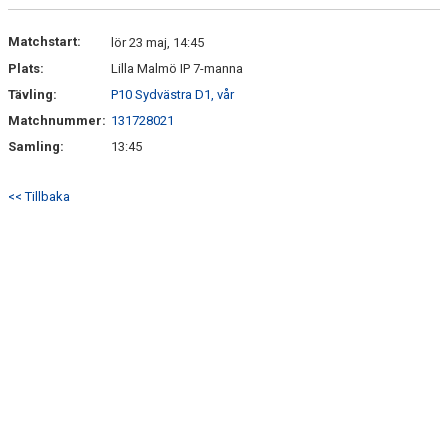
DOKUMENT
Matchstart:
lör 23 maj, 14:45
Plats:
Lilla Malmö IP 7-manna
KONTAKT
Tävling:
P10 Sydvästra D1, vår
Matchnummer:
131728021
Samling:
13:45
<< Tillbaka