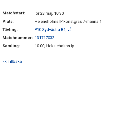
DOKUMENT
Matchstart:
lör 23 maj, 10:30
Plats:
Heleneholms IP konstgräs 7-manna 1
KONTAKT
Tävling:
P10 Sydvästra B1, vår
Matchnummer:
131717032
Samling:
10:00, Heleneholms ip
<< Tillbaka