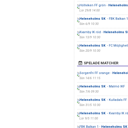
Höllviken FF grön -
Heleneholm
Lör 29/8 14:00
Heleneholms SK
- FBK Balkan 1
Sön 6/9 10:30
Kvarnby IK röd -
Heleneholms 
Sön 13/9 10:30
Heleneholms SK
- FC Möjlighet
Sön 20/9 10:30
SPELADE MATCHER
Sorgenfri FF orange -
Heleneho
Sön 14/6 11:15
Heleneholms SK
- Malmö IKF
Sön 7/6 09:30
Heleneholms SK
- Kulladals FF 
Sön 31/5 10:30
Heleneholms SK
- Kvarnby IK r
Lör 9/5 11:00
FBK Balkan 1 -
Heleneholms SK