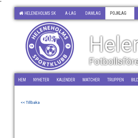
"
HELENEHOLMS SK
A-LAG
DAMLAG
POJKLAG
Hele
Fotbollsfö
HEM
NYHETER
KALENDER
MATCHER
TRUPPEN
BIL
<< Tillbaka