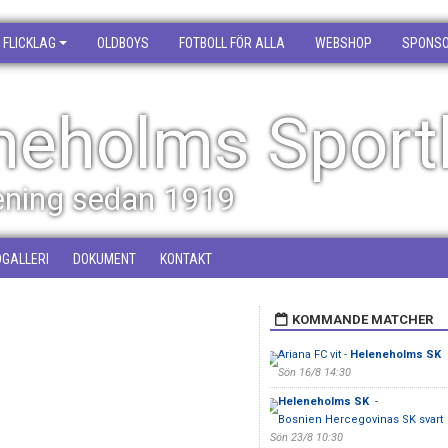
FLICKLAG
OLDBOYS
FOTBOLL FÖR ALLA
WEBSHOP
SPONS
neholms Sport
rening sedan 1919
DGALLERI
DOKUMENT
KONTAKT
KOMMANDE MATCHER
Ariana FC vit -
Heleneholms SK
Sön 16/8 14:30
Heleneholms SK
-
Bosnien Hercegovinas SK svart
Sön 23/8 10:30