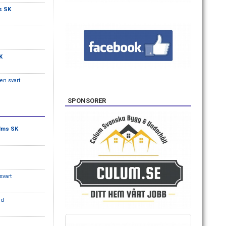
s SK
SK
en svart
SPONSORER
lms SK
svart
öd