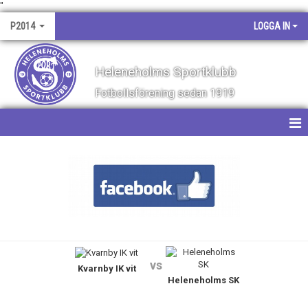
"
P2014
LOGGA IN
Heleneholms Sportklubb
Fotbollsförening sedan 1919
HEM
NYHETER
KALENDER
MATCHER
vs
Kvarnby IK vit
TRUPPEN
Heleneholms SK
BILDGALLERI