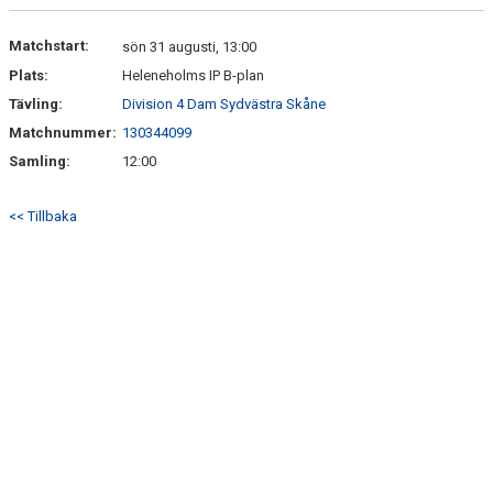
DOKUMENT
Matchstart:
sön 31 augusti, 13:00
Plats:
Heleneholms IP B-plan
KONTAKT
Tävling:
Division 4 Dam Sydvästra Skåne
Matchnummer:
130344099
Samling:
12:00
<< Tillbaka