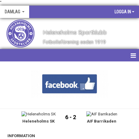
"
DAMLAG
LOGGA IN
Heleneholms Sportklubb
Fotbollsförening sedan 1919
HEM
NYHETER
KALENDER
MATCHER
6 - 2
Heleneholms SK
AIF Barrikaden
TRUPPEN
BILDGALLERI
INFORMATION