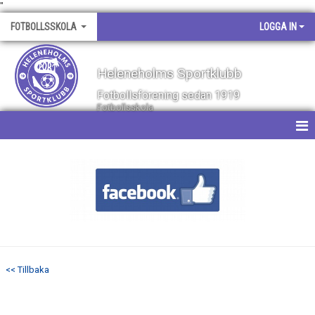
"
FOTBOLLSSKOLA
LOGGA IN
Heleneholms Sportklubb
Fotbollsförening sedan 1919
Fotbollsskola
HEM
NYHETER
KALENDER
MATCHER
<< Tillbaka
BILDGALLERI
DOKUMENT