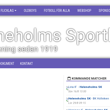
FLICKLAG
OLDBOYS
FOTBOLL FÖR ALLA
WEBSHOP
SPONS
neholms Sport
rening sedan 1919
DOKUMENT
KONTAKT
KOMMANDE MATCHER
Liria IF -
Heleneholms SK
Sön 16/8 13:00
Heleneholms SK
- BK Höllviken 
Lör 29/8 09:15