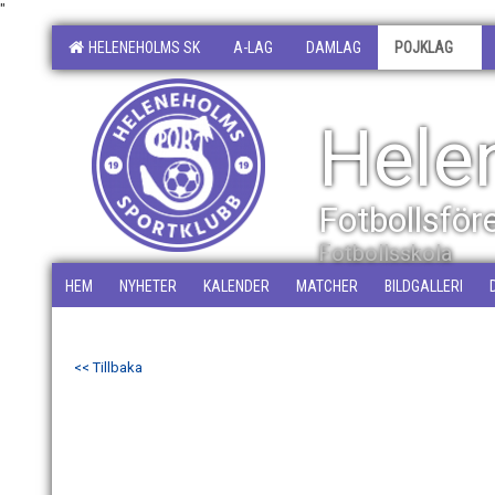
"
HELENEHOLMS SK
A-LAG
DAMLAG
POJKLAG
Hele
Fotbollsfö
Fotbollsskola
HEM
NYHETER
KALENDER
MATCHER
BILDGALLERI
<< Tillbaka