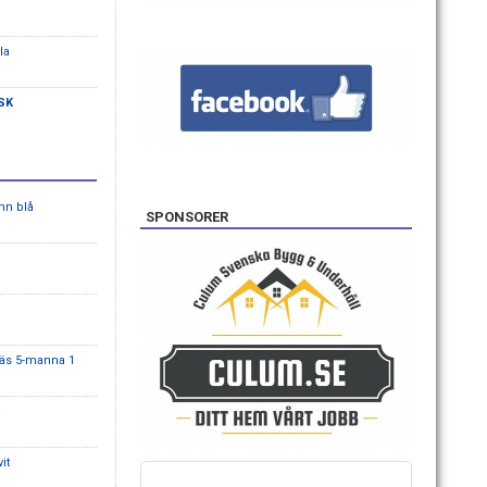
la
SK
mn blå
SPONSORER
äs 5-manna 1
K
it