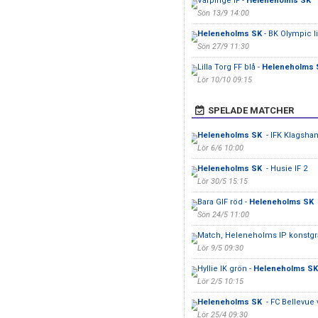
Värpinge IF -
Heleneholms SK
Sön 13/9 14:00
Heleneholms SK
- BK Olympic li
Sön 27/9 11:30
Lilla Torg FF blå -
Heleneholms 
Lör 10/10 09:15
SPELADE MATCHER
Heleneholms SK
- IFK Klagsha
Lör 6/6 10:00
Heleneholms SK
- Husie IF 2
Lör 30/5 15:15
Bara GIF röd -
Heleneholms SK
Sön 24/5 11:00
Match, Heleneholms IP konstgr
Lör 9/5 09:30
Hyllie IK grön -
Heleneholms S
Lör 2/5 10:15
Heleneholms SK
- FC Bellevue v
Lör 25/4 09:30