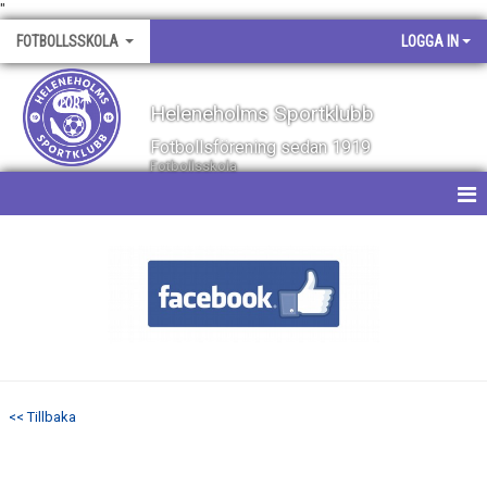
"
FOTBOLLSSKOLA
LOGGA IN
Heleneholms Sportklubb
Fotbollsförening sedan 1919
Fotbollsskola
HEM
NYHETER
KALENDER
MATCHER
<< Tillbaka
BILDGALLERI
DOKUMENT