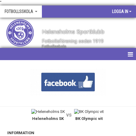
"
FOTBOLLSSKOLA
LOGGA IN
Heleneholms Sportklubb
Fotbollsförening sedan 1919
Fotbollsskola
HEM
NYHETER
KALENDER
MATCHER
vs
Heleneholms SK
BK Olympic vit
BILDGALLERI
DOKUMENT
INFORMATION