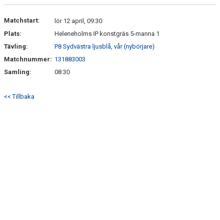
KONTAKT
Matchstart:
lör 12 april, 09:30
Plats:
Heleneholms IP konstgräs 5-manna 1
Tävling:
P8 Sydvästra ljusblå, vår (nybörjare)
Matchnummer:
131883003
Samling:
08:30
<< Tillbaka