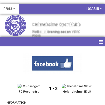
"
P2013
LOGGA IN
Heleneholms Sportklubb
Fotbollsförening sedan 1919
P2013
HEM
NYHETER
KALENDER
MATCHER
1 - 2
FC Rosengård
Heleneholms SK vit
TRUPPEN
BILDGALLERI
INFORMATION