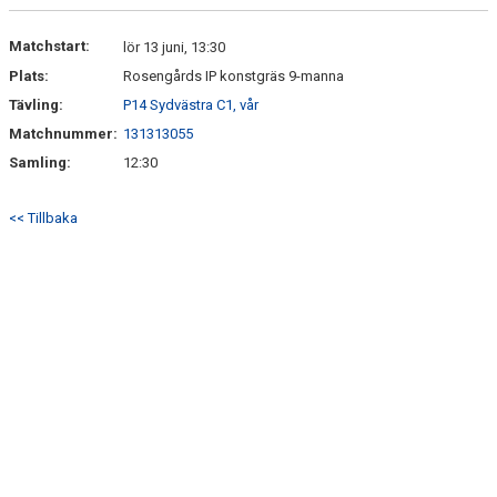
DOKUMENT
Matchstart:
lör 13 juni, 13:30
Plats:
Rosengårds IP konstgräs 9-manna
KONTAKT
Tävling:
P14 Sydvästra C1, vår
Matchnummer:
131313055
Samling:
12:30
<< Tillbaka