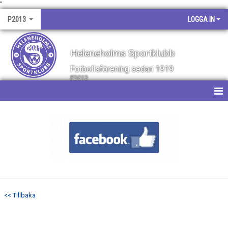
"
P2013
LOGGA IN
Heleneholms Sportklubb
Fotbollsförening sedan 1919
P2013
HEM
NYHETER
KALENDER
MATCHER
<< Tillbaka
TRUPPEN
BILDGALLERI