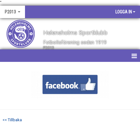
"
P2013
LOGGA IN
Heleneholms Sportklubb
Fotbollsförening sedan 1919
P2013
HEM
NYHETER
KALENDER
MATCHER
<< Tillbaka
TRUPPEN
BILDGALLERI