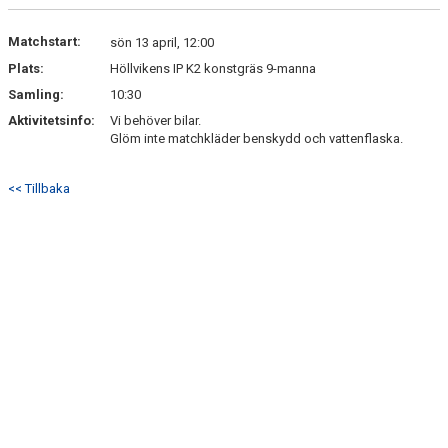
DOKUMENT
Matchstart:
sön 13 april, 12:00
Plats:
Höllvikens IP K2 konstgräs 9-manna
KONTAKT
Samling:
10:30
Aktivitetsinfo:
Vi behöver bilar.
Glöm inte matchkläder benskydd och vattenflaska.
<< Tillbaka