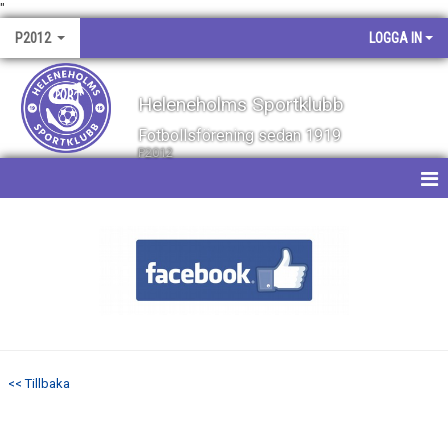
"
P2012
LOGGA IN
Heleneholms Sportklubb
Fotbollsförening sedan 1919
P2012
HEM
NYHETER
KALENDER
MATCHER
<< Tillbaka
TRUPPEN
BILDGALLERI