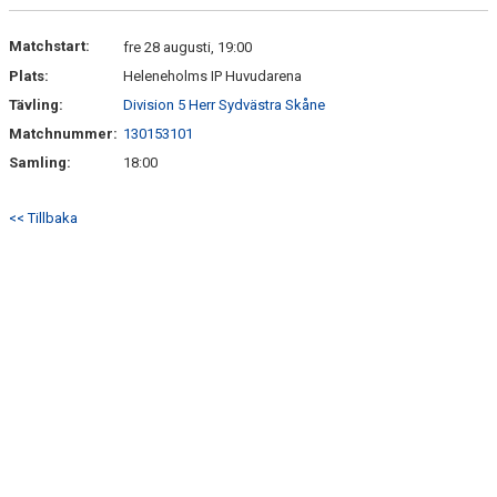
DOKUMENT
Matchstart:
fre 28 augusti, 19:00
Plats:
Heleneholms IP Huvudarena
KONTAKT
Tävling:
Division 5 Herr Sydvästra Skåne
Matchnummer:
130153101
Samling:
18:00
<< Tillbaka