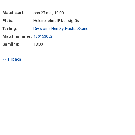
DOKUMENT
Matchstart:
ons 27 maj, 19:00
Plats:
Heleneholms IP konstgräs
KONTAKT
Tävling:
Division 5 Herr Sydvästra Skåne
Matchnummer:
130153052
Samling:
18:00
<< Tillbaka