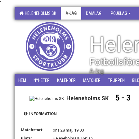
"
HELENEHOLMS SK
A-LAG
DAMLAG
POJKLAG
Hele
Fotbollsfö
A-lag
HEM
NYHETER
KALENDER
MATCHER
TRUPPEN
BIL
5 - 3
Heleneholms SK
INFORMATION
Matchstart:
ons 28 maj, 19:00
Plats:
Heleneholms IP B-plan