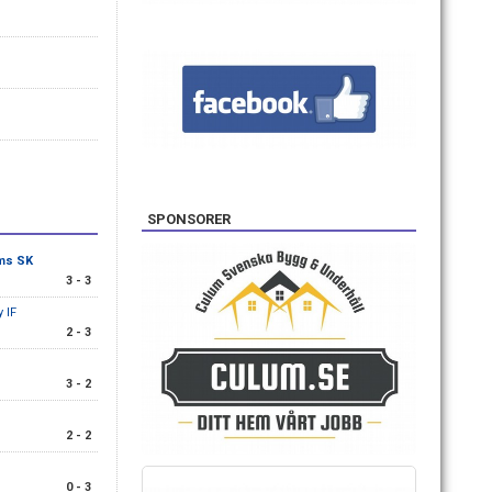
SPONSORER
ms SK
3 - 3
 IF
2 - 3
3 - 2
2 - 2
0 - 3