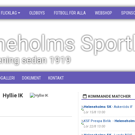
FLICKLAG
OLDBOYS
FOTBOLL FÖR ALLA
WEBSHOP
SPONS
neholms Sport
rening sedan 1919
DGALLERI
DOKUMENT
KONTAKT
Hyllie IK
KOMMANDE MATCHER
Heleneholms SK
- Askeröds IF
Lör 15/8 13:00
KSF Prespa Birlik -
Heleneholm
Lör 22/8 13:00