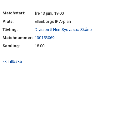
DOKUMENT
Matchstart:
fre 13 juni, 19:00
Plats:
Ellenborgs IP A-plan
KONTAKT
Tävling:
Division 5 Herr Sydvästra Skåne
Matchnummer:
130153069
Samling:
18:00
<< Tillbaka